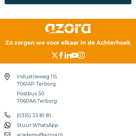
Zó zorgen we voor elkaar in de Achterhoek
Industrieweg 115
7061AP Terborg
Postbus 30
7060AA Terborg
(0315) 33 81 81
Stuur WhatsApp
academy@azora.nl