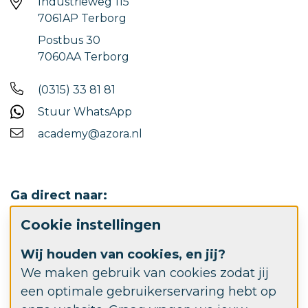
Industrieweg 115
7061AP Terborg
Postbus 30
7060AA Terborg
(0315) 33 81 81
Stuur WhatsApp
academy@azora.nl
Ga direct naar:
Cookie instellingen
Werken bij Azora
Wij houden van cookies, en jij?
Azora.nl
We maken gebruik van cookies zodat jij
een optimale gebruikerservaring hebt op
Azora Advies- en behandelcentrum