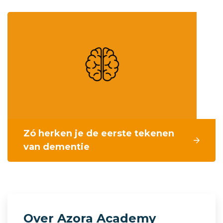
Zó herken je de eerste tekenen
van dementie
Over Azora Academy