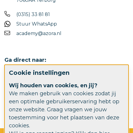
7060AA Terborg
(0315) 33 81 81
Stuur WhatsApp
academy@azora.nl
Ga direct naar:
Cookie instellingen
Werken bij Azora
Wij houden van cookies, en jij?
Azora.nl
We maken gebruik van cookies zodat jij
een optimale gebruikerservaring hebt op
Azora Advies- en behandelcentrum
onze website. Graag vragen we jouw
toestemming voor het plaatsen van deze
cookies.