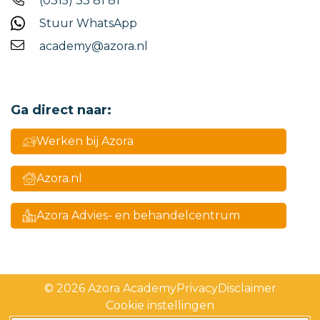
(0315) 33 81 81
Stuur WhatsApp
academy@azora.nl
Ga direct naar:
Werken bij Azora
Azora.nl
Azora Advies- en behandelcentrum
© 2026 Azora Academy
Privacy
Disclaimer
Cookie instellingen