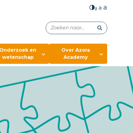
a
a
a
Onderzoek en
Over Azora
wetenschap
Academy