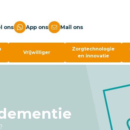
l ons
App ons
Mail ons
n
Zorgtechnologie
Vrijwilliger
en innovatie
 dementie
?