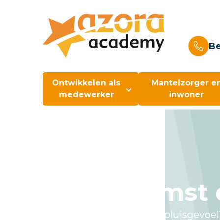
Be
Ontwikkelen als
Mantelzorger e
medewerker
inwoner
Bijeenkomst
Wat doe je met een niet-pluisgevoel