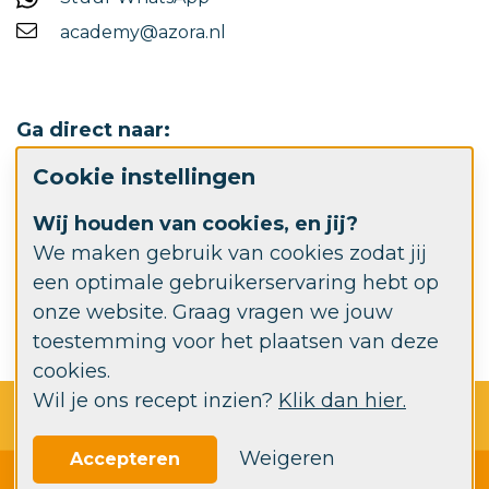
academy@azora.nl
Ga direct naar:
Cookie instellingen
Werken bij Azora
Wij houden van cookies, en jij?
Azora.nl
We maken gebruik van cookies zodat jij
een optimale gebruikerservaring hebt op
Azora Advies- en behandelcentrum
onze website. Graag vragen we jouw
toestemming voor het plaatsen van deze
cookies.
Wil je ons recept inzien?
Klik dan hier.
© 2026 Azora Academy
Privacy
Disclaimer
Cookie instellingen
Weigeren
Accepteren