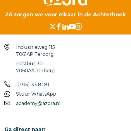
Zó zorgen we voor elkaar in de Achterhoek
Industrieweg 115
7061AP Terborg
Postbus 30
7060AA Terborg
(0315) 33 81 81
Stuur WhatsApp
academy@azora.nl
Ga direct naar: